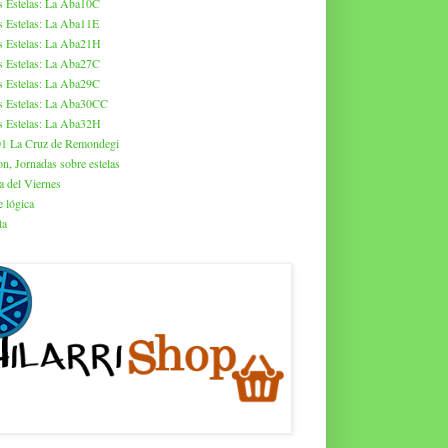
s Estelas: La Aba10C
s Estelas: La Aba11E
s Estelas: La Aba21H
s Estelas: La Aba27C
s Estelas: La Aba29C
s Estelas: La Aba30CC
s Estelas: La Aba32H
01 La Cruz de Remondegi
on, Jornadas sobre estelas
a del Viernes
 lógica
ta