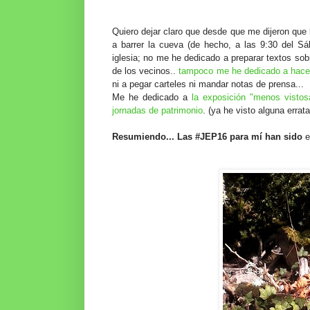
Quiero dejar claro que desde que me dijeron que
a barrer la cueva (de hecho, a las 9:30 del S
iglesia; no me he dedicado a preparar textos sobre
de los vecinos..
tampoco me he dedicado a hacer
ni a pegar carteles ni mandar notas de prensa...
Me he dedicado a
la exposición "menos vistos
jornadas de patrimonio
. (ya he visto alguna errat
Resumiendo... Las #JEP16 para mí han sido
e