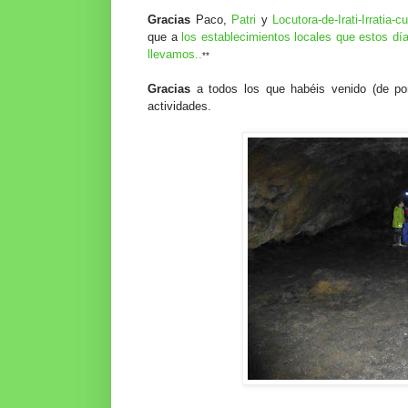
Gracias
Paco,
Patri
y
Locutora-de-Irati-Irratia
que a
los establecimientos locales que estos dí
llevamos..
**
Gracias
a todos los que habéis venido (de por
actividades.