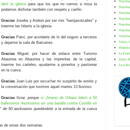
Nuestra
abrir la iglesia
para que los que no vamos a misa la
Nuestra
podamos disfrutar también con respeto y cariño..
Nuestra
Nuestra
Gracias
Joseba y Andoni por ser mis "harrijasotzailes" y
Nuestra
traerme las hilarris a la iglesia.
Nuestra
Nuestra
Gracias
Patxi, por acordarte de lo del seguro a terceros
Varios 
y dejarme la sala de Batzarres.
Hilarric
La Estel
Gracias
Miguel, por hacer de enlace entre Turismo
Juego de
Abaurrea en Abaurrea y las imprentas de la capital,
José Ro
traerme los carteles, ayudarme a ponerlos y pastorear
en la cueva.
Gracias
Juan Luis por escuchar mi suspirito de estrés y
la conversación que tuvimos aquel martes 13 lluvioso.
Gracias
Itziar, porque
si Jimeno de Orbara lideró a 50
ballesteros Aezkoanos en una batalla contra Castilla en
" de 50 aezkoanos quedándote a la entrada de la cueva
atas de estas dos semanas.