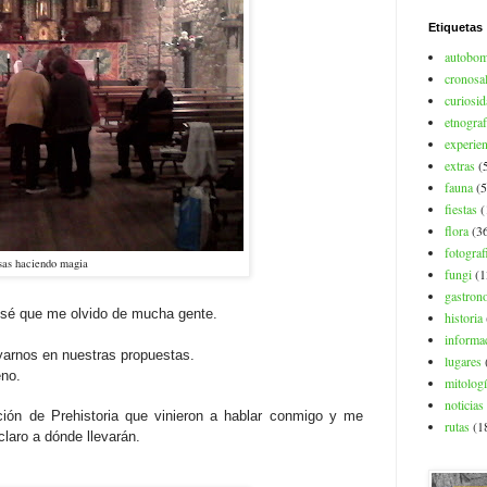
Etiquetas
autobo
cronosa
curiosi
etnograf
experien
extras
(
fauna
(5
fiestas
(
flora
(3
fotograf
sas haciendo magia
fungi
(1
gastron
, sé que me olvido de mucha gente.
historia
informac
oyarnos en nuestras propuestas.
lugares
eno.
mitolog
noticias
ción de Prehistoria que vinieron a hablar conmigo y me
rutas
(1
laro a dónde llevarán.