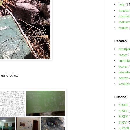
aves
(17
insectos
mamífer
molusc
reptiles
Recetas
acompa
carnes
(
entrante
licores
(
pescado
 esto otro..
postres
verdura
Historia
S.XIII
(
S.XIV
S.XIX
S.XV
(
S.XVII