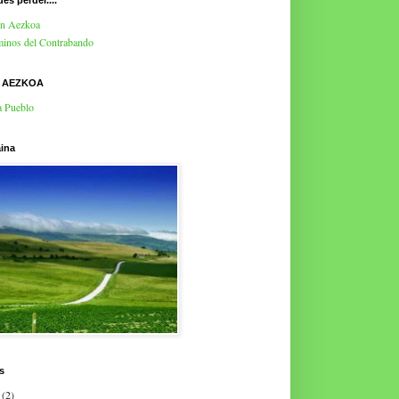
es perder....
en Aezkoa
inos del Contrabando
E AEZKOA
a Pueblo
ina
s
(2)