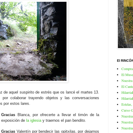
El RINCÓ
Compra 
El Mus
Nuestra
El Cante
Hilarria
 de aquel suspirito de estrés que os lancé el martes 13.
, por colaborar trayendo objetos y las conversaciones
Hilarria
s por estos lares.
Estelas,
Curso Gr
Gracias
Blanca, por ofrecerte a llevar el timón de la
Nuestra
exposición de
la iglesia
y traernos el pan bendito.
Nuestra
Nuestra
Gracias
Valentín por bendecir las opitxilas, por dejarnos