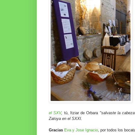
el SXV
,
tú, Itziar de Orbara
"salvaste la cabeza
Zatoya en el SXXI.
Gracias
Eva y Jose Ignacio
, por todos los boc