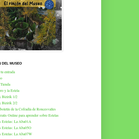
N DEL MUSEO
tu entrada
eo
 Tienda
ro y la Estela
k Bizirik 1/2
k Bizirik 2/2
 boletín de la Cofradía de Roncesvalles
atis Online para aprender sobre Estelas
s Estelas: La Aba01A
s Estelas: La Aba05O
s Estelas: La Aba07W