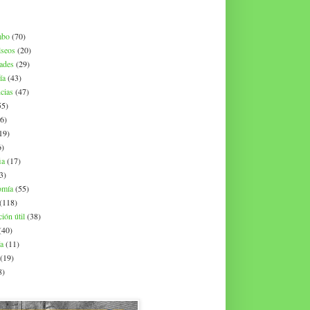
mbo
(70)
lseos
(20)
dades
(29)
ía
(43)
cias
(47)
55)
6)
19)
6)
ia
(17)
3)
omía
(55)
(118)
ión útil
(38)
(40)
ía
(11)
(19)
8)