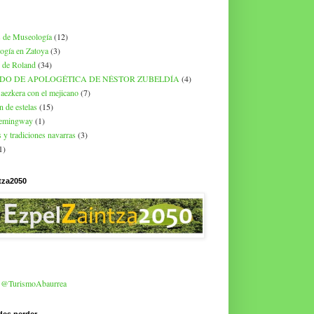
 de Museología
(12)
ogía en Zatoya
(3)
 de Roland
(34)
DO DE APOLOGÉTICA DE NÉSTOR ZUBELDÍA
(4)
aezkera con el mejicano
(7)
n de estelas
(15)
hemingway
(1)
 y tradiciones navarras
(3)
1)
tza2050
r @TurismoAbaurrea