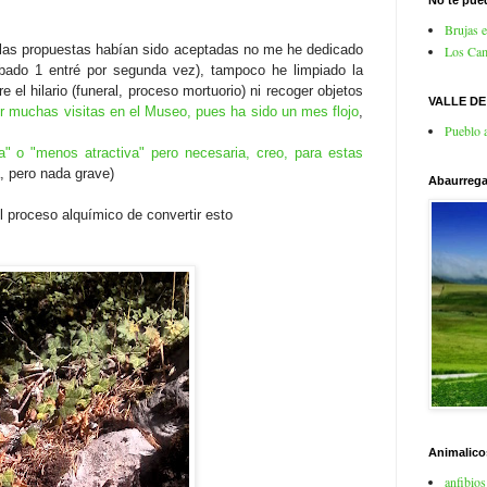
No te pued
Brujas 
 las propuestas habían sido aceptadas no me he dedicado
Los Cam
ábado 1 entré por segunda vez), tampoco he limpiado la
 el hilario (funeral, proceso mortuorio) ni recoger objetos
VALLE D
 muchas visitas en el Museo, pues ha sido un mes flojo
,
Pueblo 
a" o "menos atractiva" pero necesaria, creo, para estas
a, pero nada grave)
Abaurrega
l proceso alquímico de convertir esto
Animalico
anfibios