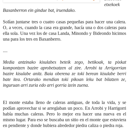
etxekoek
Baxanberron ein gindue bat, iruendako.
Solían juntarse tres o cuatro casas pequeñas para hacer una calera.
O, a veces, cuando la casa era grande, hacía una o dos caleras para
ella sola. Una vez los de casa Landa, Minondo y Bideondo hicimos
una para los tres en Baxanberro.
....
Media antzinako kisulabes beteik zego, betikoak, ta pixkat
kompontzen bazire aprobetxatzen al zire. Arrobi ta Arrigorrian
bazire kisulabe anitz. Baia oberena ze toki berean kisulabe berri
bate itea. Ortarako mendian toki pikoan leku bat bilatzen ze,
inguruan arri zuria edo arri gorria izein zuena.
El monte estaba lleno de caleras antiguas, de toda la vida, y se
podían aprovechar si se arreglaban un poco. En Arrobi y Harrigorri
había muchas caleras. Pero lo mejor era hacer una nueva en el
mismo lugar. Para eso se buscaba un sitio en el monte que estuviera
en pendiente y donde hubiera alrededor piedra caliza o piedra roja.