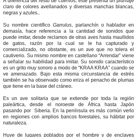
A diferencia del resto de cuervos, este presenta un plumaje
claro de colores avellanados y diversas manchas blancas,
negras y azules..
Su nombre científico
Garrulus
, parlanchín o hablador en
demasía, hace referencia a la cantidad de sonidos que
puede imitar, desde reclamos de otras aves hasta maullidos
de gatos, razón por la cual se le ha capturado y
comercializado, no obstante, es un ave que no tolera el
cautiverio. Su mismo nombre en castellano “Arrendar” viene
a señalar su habilidad para imitar. Su sonido característico
es un grito muy sonoro a modo de “KRAA KRAA” cuando se
ve amenazado. Bajo esta misma circunstancia de estrés
también se ha observado como eriza el penacho de plumas
que tiene en la base del cráneo.
Es un ave solitaria que se extiende por toda la región
paleártica, desde el noroeste de África hasta Japón
pasando por Siberia. En la península es más común verlo
en regiones con amplios bancos forestales, su hábitat por
naturaleza.
Huye de lugares poblados por el hombre y de enclaves