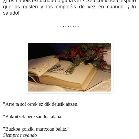
¿Los habéis escuchado alguna vez? Sea como sea, espero
que os gusten y los empleéis de vez en cuando. ¡Un
saludo!
. . . . . . . .
"Arre ta so! orrek ez dik deusik aitzen."
"Bakoitzek bere sandua alaba."
"Bazkoa goizik, martxoan balitz."
Siempre nevando