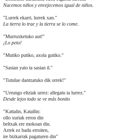
Nacemos niños y envejecemos igual de niños.
"Lurrek ekarri, lurrek xan."
La tierra lo trae y la tierra se lo come.
"Murruxketuko aut!"
¡Lo peto!
"Mutiko putiko, axola gutiko."
"Sasian yaio ta sasian il."
"Tutulue dantzatuko dik orrek!"
"Urrungo eltziak urrez: allegatu ta lurrez."
Desde lejos todo se ve más bonito
"Kattalin, Katallin:
ollo xuriak erron din
beltxak ere mokoan din.
Arrek ez badu erroiten,
ire bizkarrak pagaturen din"