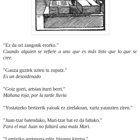
"Ez da ori zangotik erorko."
Cuando alguien se refiere a uno que es más listo que lo que se
cree.
"Gauza guziek uzten tu zuputz."
Es un desordenado
"Goiz gorri, artsian iturri berri."
Mañana roja, por la tarde lluvia
"Yostatzeko bertzerik yaioak ez zirelakoan, xuriz yaunzten ziren."
"Juan-tzar batendako, Mari-tzar bat ez da faltako."
Para el mal Juan no faltará una mala Mari.
"Lemixiko aurtasuna eder, bigarna kiretsa."