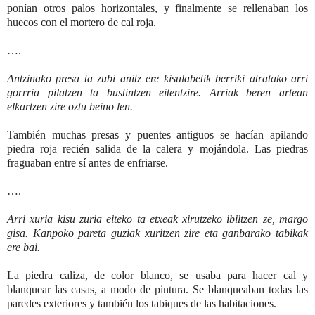
ponían otros palos horizontales, y finalmente se rellenaban los
huecos con el mortero de cal roja.
….
Antzinako presa ta zubi anitz ere kisulabetik berriki atratako arri
gorrria pilatzen ta bustintzen eitentzire. Arriak beren artean
elkartzen zire oztu beino len.
También muchas presas y puentes antiguos se hacían apilando
piedra roja recién salida de la calera y mojándola. Las piedras
fraguaban entre sí antes de enfriarse.
….
Arri xuria kisu zuria eiteko ta etxeak xirutzeko ibiltzen ze, margo
gisa. Kanpoko pareta guziak xuritzen zire eta ganbarako tabikak
ere bai.
La piedra caliza, de color blanco, se usaba para hacer cal y
blanquear las casas, a modo de pintura. Se blanqueaban todas las
paredes exteriores y también los tabiques de las habitaciones.