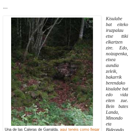
....
Kisulabe
bat eiteko
iruzpalau
etxe ttiki
elkartzen
zire. Edo,
noizapenka,
etxea
aundia
zeleik,
bakarrik
berendako
kisulabe bat
edo vida
eiten zue.
Bein bates
Landa,
Minondo
eta
Bideondo
Una de las Caleras de Garralda,
aquí tenéis como llegar