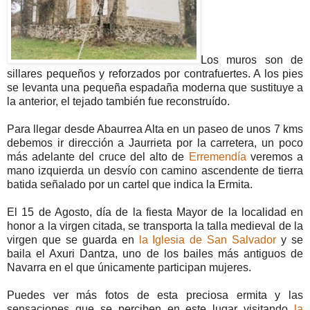
Los muros son de
sillares pequeños y reforzados por contrafuertes. A los pies
se levanta una pequeña espadaña moderna que sustituye a
la anterior, el tejado también fue reconstruído.
Para llegar desde Abaurrea Alta en un paseo de unos 7 kms
debemos ir dirección a Jaurrieta por la carretera, un poco
más adelante del cruce del alto de
Erremendía
veremos a
mano izquierda un desvío con camino ascendente de tierra
batida señalado por un cartel que indica la Ermita.
El 15 de Agosto, día de la fiesta Mayor de la localidad en
honor a la virgen citada, se transporta la talla medieval de la
virgen que se guarda en
la Iglesia de San Salvador
y se
baila el Axuri Dantza, uno de los bailes más antiguos de
Navarra en el que únicamente participan mujeres.
Puedes ver más fotos de esta preciosa ermita y las
sensaciones que se perciben en este lugar visitando
la