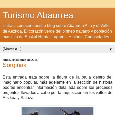
Turismo Abaurrea
Entra a conocer nuestro blog sobre Abaurrea Alta y el Valle
de Aezkoa. El corazón verde del pirineo navarro y población
más alta de Euskal Herria. Lugares, Historia, Curiosidades...
▼
lunes, 29 de junio de 2015
Sorgiñak
Esta entrada trata sobre la figura de la bruja dentro del
imaginario popular, más adelante en la sección de historia
podrás encontrar información detallada sobre los procesos
brujeriles llevados a cabo por la inquisición en los valles de
Aezkoa y Salazar.