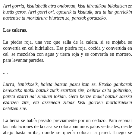
Arri gorria, kisulabetik atra ondorean, kisu idraulikoa bilakatzen ze
bustis geros. Arri gorri ori, egosirik ta kisutuik, ura ta lur gorriekin
nastentze ta mortairura biurtzen ze, paretak goratzeko.
Las caleras.
La piedra roja, una vez que salía de la calera, si se mojaba se
convertía en cal hidráulica. Esa piedra roja, cocida y convertida en
cal, se mezclaba con agua y tierra roja y se convertía en mortero,
para levantar paredes.
....
Lurra, lemixkoeik, baieta batean pastu izan ze. Etxeko ganbarak
bereixteko makil batzuk zutik ezartzen zire, beitirik asita goitireino,
pareta ezarri nai zinduen tokian. Gero bertze makil batzuk saeska
ezartzen zire, eta azkenean ziloak kisu gorrien mortairueikin
betetzen zire.
La tierra se había pasado previamente por un cedazo. Para separar
las habitaciones de la casa se colocaban unos palos verticales, desde
abajo hasta arriba, donde se quería colocar la pared. Luego se