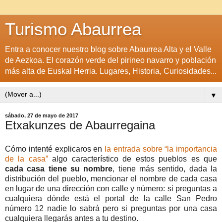
Turismo Abaurrea
Entra a conocer nuestro blog sobre Abaurrea Alta y el Valle
de Aezkoa. El corazón verde del pirineo navarro y población
más alta de Euskal Herria. Lugares, Historia, Curiosidades...
▼
sábado, 27 de mayo de 2017
Etxakunzes de Abaurregaina
Cómo intenté explicaros en
la entrada sobre “la importancia
de la casa”
algo característico de estos pueblos es que
cada casa tiene su nombre
, tiene más sentido, dada la
distribución del pueblo, mencionar el nombre de cada casa
en lugar de una dirección con calle y número: si preguntas a
cualquiera dónde está el portal de la calle San Pedro
número 12 nadie lo sabrá pero si preguntas por una casa
cualquiera llegarás antes a tu destino.