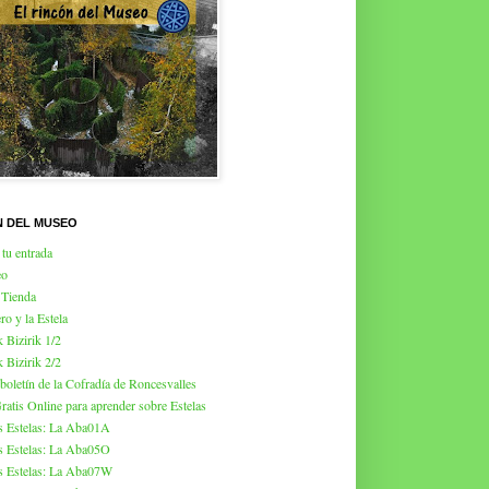
N DEL MUSEO
tu entrada
eo
 Tienda
ro y la Estela
k Bizirik 1/2
k Bizirik 2/2
 boletín de la Cofradía de Roncesvalles
atis Online para aprender sobre Estelas
s Estelas: La Aba01A
s Estelas: La Aba05O
s Estelas: La Aba07W