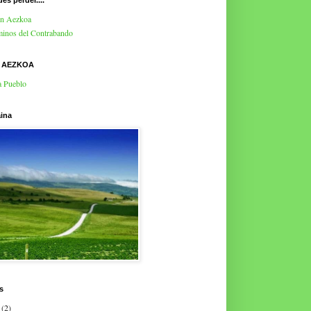
es perder....
en Aezkoa
inos del Contrabando
E AEZKOA
a Pueblo
ina
s
(2)