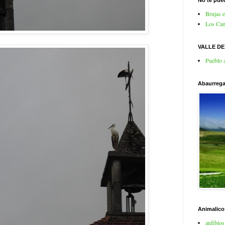
No te pued
Brujas 
Los Cam
VALLE D
Pueblo 
Abaurrega
Animalico
anfibios