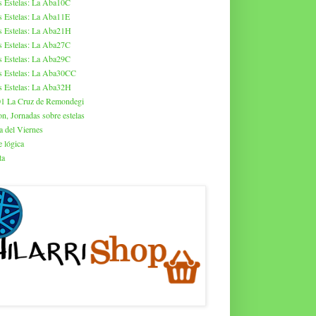
s Estelas: La Aba10C
s Estelas: La Aba11E
s Estelas: La Aba21H
s Estelas: La Aba27C
s Estelas: La Aba29C
s Estelas: La Aba30CC
s Estelas: La Aba32H
01 La Cruz de Remondegi
on, Jornadas sobre estelas
a del Viernes
 lógica
ta