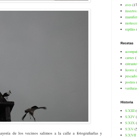
aves
(17
insectos
mamífer
molusc
reptiles
Recetas
acompa
carnes
(
entrante
licores
(
pescado
postres
verdura
Historia
S.XIII
(
S.XIV
S.XIX
S.XV
(
oría de los vecinos salimos a la calle a fotografiarlas y
S.XVII