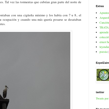
ves. Tal vez las tormentas que cubrían gran parte del norte de
Extras
Apuntes
contaban con una cigüeña mínimo y los había con 7 u 8.. el
Arqueol
 su ocupación y cuando una más quería posarse se desataban
Canción
ntes.
TRATA
aprende 
colecció
ernest 
leyendas
poesía
(
EzpelZain
twitter
Tweets po