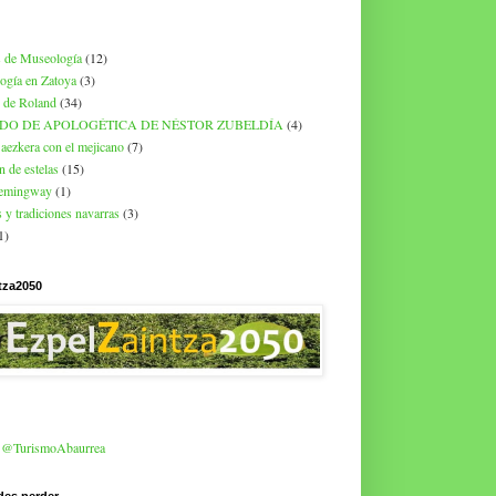
 de Museología
(12)
ogía en Zatoya
(3)
 de Roland
(34)
DO DE APOLOGÉTICA DE NÉSTOR ZUBELDÍA
(4)
aezkera con el mejicano
(7)
n de estelas
(15)
hemingway
(1)
 y tradiciones navarras
(3)
1)
tza2050
r @TurismoAbaurrea