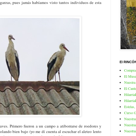
garzas, pues jamás habíamos visto tantos individuos de esta
El RINCÓ
Compra 
El Mus
Nuestra
El Cante
Hilarria
Hilarria
Estelas,
Curso Gr
Nuestra
Nuestra
aves. Primero fueron a un campo a atiborrarse de roedores y
Nuestra
olando bien bajo (yo me dí cuenta al escuchar el aleteo lento