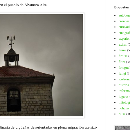
 en el pueblo de Abaurrea Alta.
Etiquetas
autobo
cronosa
curiosi
etnograf
experien
extras
(
fauna
(5
fiestas
(
flora
(3
fotograf
fungi
(1
gastron
historia
informac
lugares
mitolog
noticias
rutas
(1
inaria de cigüeñas desorientadas en plena migración aterrizó