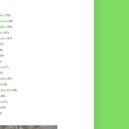
mbo
(70)
lseos
(20)
dades
(29)
ía
(43)
cias
(47)
55)
6)
19)
6)
ia
(17)
3)
omía
(55)
(118)
ión útil
(38)
(40)
ía
(11)
(19)
8)