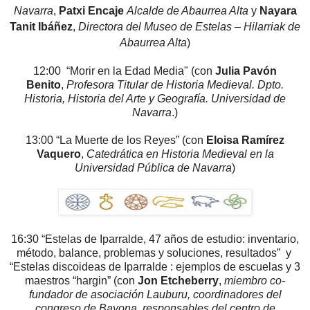
Navarra
,
Patxi Encaje
Alcalde de Abaurrea Alta
y
Nayara
Tanit Ibáñez
,
Directora del Museo de Estelas – Hilarriak de
Abaurrea Alta
)
12:00 “Morir en la Edad Media" (con
Julia Pavón
Benito
,
Profesora Titular de Historia Medieval. Dpto.
Historia, Historia del Arte y Geografía. Universidad de
Navarra
.
)
13:00 “La Muerte de los Reyes” (con
Eloisa Ramírez
Vaquero
,
Catedrática en Historia Medieval en la
Universidad Pública de Navarra
)
16:30 “Estelas de Iparralde, 47 años de estudio: inventario,
método, balance, problemas y soluciones, resultados” y
“Estelas discoideas de Iparralde : ejemplos de escuelas y 3
maestros “hargin” (con
Jon Etcheberry
,
miembro co-
fundador de asociación Lauburu, coordinadores del
congreso de Bayona, responsables del centro de