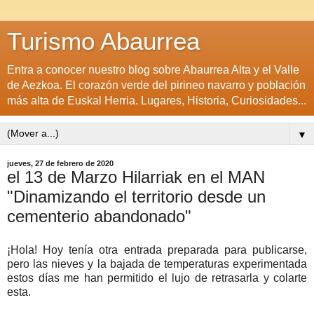
Turismo Abaurrea
Entra a conocer nuestro blog sobre Abaurrea Alta y el Valle
de Aezkoa. El corazón verde del pirineo navarro y población
más alta de Euskal Herria. Lugares, Historia, Curiosidades...
▼
jueves, 27 de febrero de 2020
el 13 de Marzo Hilarriak en el MAN
"Dinamizando el territorio desde un
cementerio abandonado"
¡Hola! Hoy tenía otra entrada preparada para publicarse,
pero las nieves y la bajada de temperaturas experimentada
estos días me han permitido el lujo de retrasarla y colarte
esta.