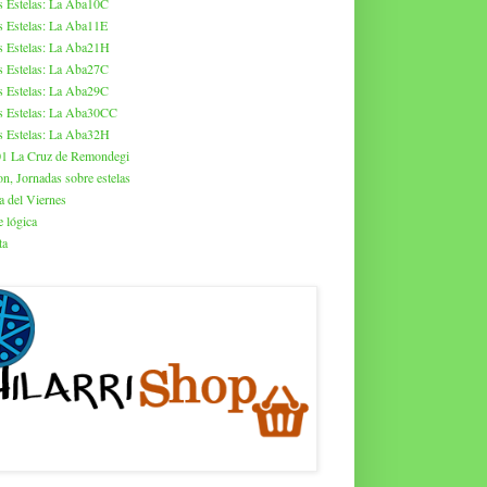
s Estelas: La Aba10C
s Estelas: La Aba11E
s Estelas: La Aba21H
s Estelas: La Aba27C
s Estelas: La Aba29C
s Estelas: La Aba30CC
s Estelas: La Aba32H
01 La Cruz de Remondegi
on, Jornadas sobre estelas
a del Viernes
 lógica
ta