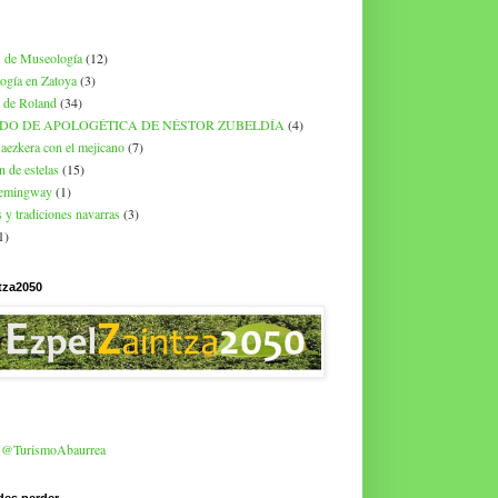
 de Museología
(12)
ogía en Zatoya
(3)
 de Roland
(34)
DO DE APOLOGÉTICA DE NÉSTOR ZUBELDÍA
(4)
aezkera con el mejicano
(7)
n de estelas
(15)
hemingway
(1)
 y tradiciones navarras
(3)
1)
tza2050
r @TurismoAbaurrea