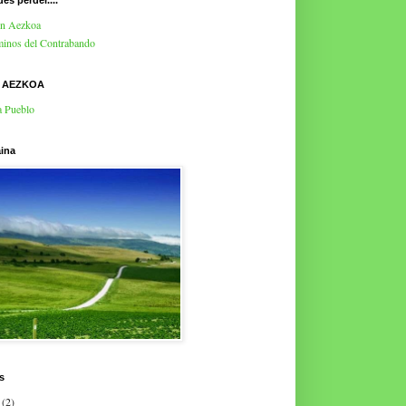
es perder....
en Aezkoa
inos del Contrabando
E AEZKOA
a Pueblo
ina
s
(2)