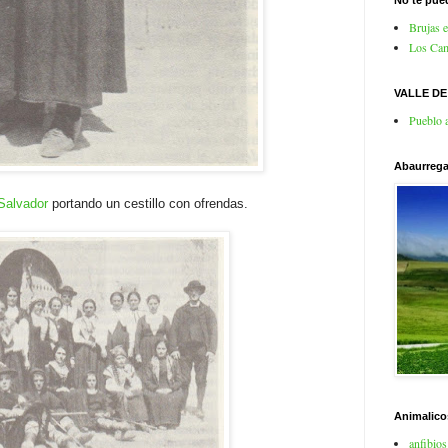
No te pued
Brujas 
Los Cam
VALLE D
Pueblo 
Abaurrega
 Salvador
portando un cestillo con ofrendas.
Animalico
anfibios