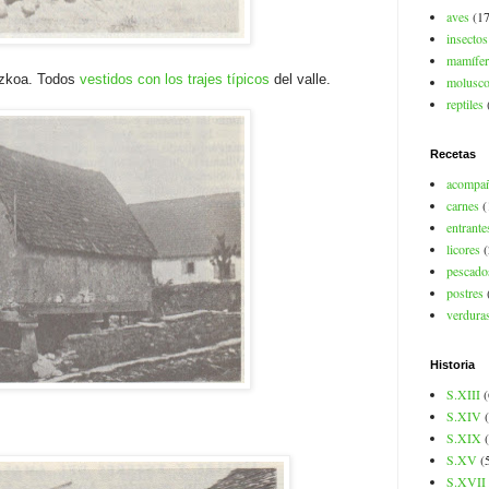
aves
(17
insectos
mamífer
ezkoa. Todos
vestidos con los trajes típicos
del valle.
molusc
reptiles
Recetas
acompa
carnes
(
entrante
licores
(
pescado
postres
verdura
Historia
S.XIII
(
S.XIV
S.XIX
S.XV
(
S.XVII