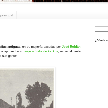
principal
¿Dónde e
afías antiguas
, en su mayoría sacadas por
José Roldán
que aprovechó su
viaje al Valle de Aezkoa
, especialmente
r a sus gentes.