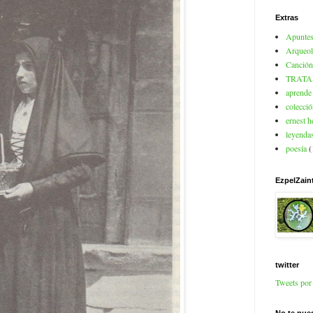
Extras
Apuntes
Arqueol
Canción
TRATA
aprende 
colecció
ernest 
leyendas
poesía
(
EzpelZain
twitter
Tweets po