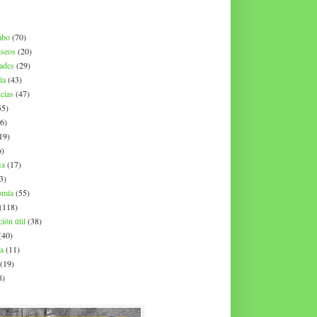
mbo
(70)
lseos
(20)
dades
(29)
ía
(43)
cias
(47)
55)
6)
19)
6)
ia
(17)
3)
omía
(55)
(118)
ión útil
(38)
(40)
ía
(11)
(19)
8)