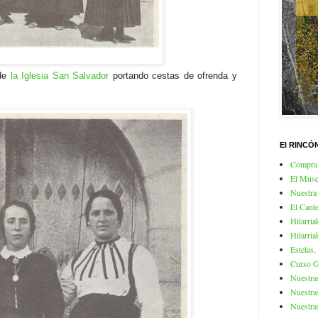
 de
la Iglesia San Salvador
portando cestas de ofrenda y
El RINCÓ
Compra 
El Mus
Nuestra
El Cante
Hilarria
Hilarria
Estelas,
Curso Gr
Nuestra
Nuestra
Nuestra