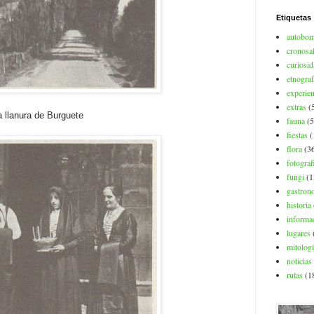
Etiquetas
autobo
cronosa
curiosi
etnograf
experien
extras
(
la llanura de Burguete
fauna
(5
fiestas
(
flora
(3
fotograf
fungi
(1
gastron
historia
informac
lugares
mitolog
noticias
rutas
(1