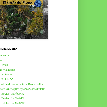
N DEL MUSEO
tu entrada
eo
 Tienda
ro y la Estela
k Bizirik 1/2
k Bizirik 2/2
 boletín de la Cofradía de Roncesvalles
atis Online para aprender sobre Estelas
s Estelas: La Aba01A
s Estelas: La Aba05O
s Estelas: La Aba07W