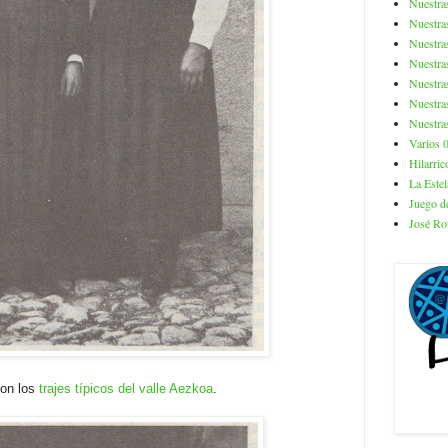
Nuestra
Nuestra
Nuestra
Nuestra
Nuestra
Nuestra
Nuestra
Varios 
Hilarric
La Estel
Juego de
José Ro
con los
trajes típicos del valle Aezkoa
.