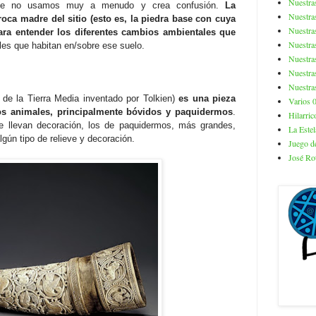
Nuestra
ra que no usamos muy a menudo y crea confusión.
La
Nuestra
roca madre del sitio (esto es, la piedra base con cuya
Nuestra
ara entender los diferentes cambios ambientales que
Nuestra
es que habitan en/sobre ese suelo.
Nuestra
Nuestra
Nuestra
de la Tierra Media inventado por Tolkien)
es una pieza
Varios 
nos animales, principalmente bóvidos y paquidermos
.
Hilarric
te llevan decoración, los de paquidermos, más grandes,
La Estel
lgún tipo de relieve y decoración.
Juego de
José Ro