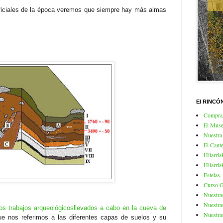
iciales de la época veremos que siempre hay más almas
El RINCÓ
Compra 
El Mus
Nuestra
El Cante
Hilarria
Hilarria
Estelas,
Curso Gr
Nuestra
Nuestra
 los trabajos arqueológicosllevados a cabo en la cueva de
Nuestra
e nos referimos a las diferentes capas de suelos y su