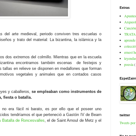
Extras
Apuntes
Arqueol
Canción
s del arte medieval, periodo conviven tres escuelas o
TRATA
iseños y trato del material: La bizantina, la islámica y la
aprende 
colecció
ernest 
 los dos extremos del colmillo. Mientras que en la escuela
leyendas
 bizantina encontramos también escenas de festejos y
poesía
(
as tallas en relieve se disponen en medallones que forman
n motivos vegetales y animales que en contados casos
EzpelZain
eyes y caballeros,
se empleaban como instrumentos de
 fiesta o batalla.
 no era fácil ni barato, es por ello que el poseer uno
nocidos tendríamos el que perteneció a Gastón IV de Bearn
twitter
a Batalla de Roncesvalles
, el de Saint Arnoul de Metz y el
Tweets po