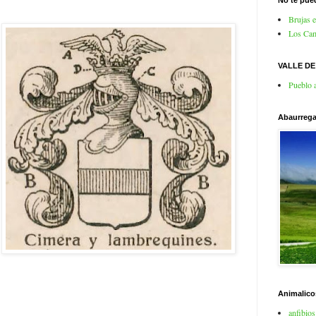
No te pued
Brujas 
Los Cam
VALLE D
Pueblo 
Abaurrega
Animalico
anfibios