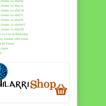
s Estelas: La Aba10C
s Estelas: La Aba11E
s Estelas: La Aba21H
s Estelas: La Aba27C
s Estelas: La Aba29C
s Estelas: La Aba30CC
s Estelas: La Aba32H
01 La Cruz de Remondegi
on, Jornadas sobre estelas
a del Viernes
 lógica
ta