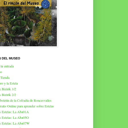
N DEL MUSEO
tu entrada
eo
 Tienda
ro y la Estela
k Bizirik 1/2
k Bizirik 2/2
 boletín de la Cofradía de Roncesvalles
atis Online para aprender sobre Estelas
s Estelas: La Aba01A
s Estelas: La Aba05O
s Estelas: La Aba07W