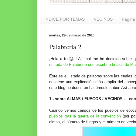
ÍNDICE POR TEMAS
VECINOS
Página 
martes, 29 de marzo de 2016
Palabrería 2
¡Hola a tod@s! Al final me he decidido sobre 
entrada de Palabrería que escribí a finales de M
Este es el listado de palabras sobre las cuales l
contiene una explicación más amplia del concep
este blog no dudes en hacérnoslo saber. Así apr
1.- sobre ALMAS / FUEGOS / VECINOS … como
Cuando vemos censos de los pueblos de época
pueblos tras la guerra de la convención
(por po
almas, el número de fuegos y el número de vecin