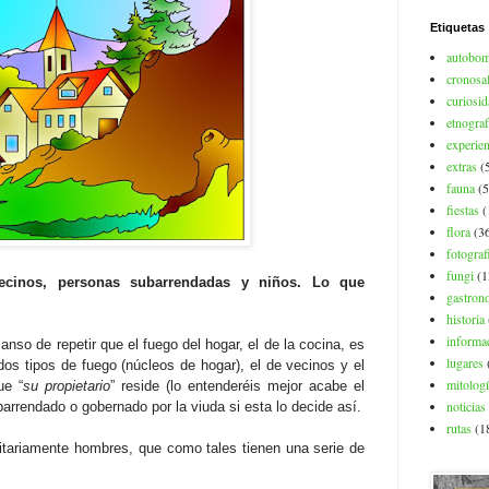
Etiquetas
autobo
cronosa
curiosi
etnograf
experien
extras
(
fauna
(5
fiestas
(
flora
(3
fotograf
fungi
(1
vecinos, personas subarrendadas y niños. Lo que
gastron
historia
informac
anso de repetir que el fuego del hogar, el de la cocina, es
lugares
 dos tipos de fuego (núcleos de hogar), el de vecinos y el
mitolog
ue “
su propietario
” reside (lo entenderéis mejor acabe el
noticias
barrendado o gobernado por la viuda si esta lo decide así.
rutas
(1
tariamente hombres, que como tales tienen una serie de