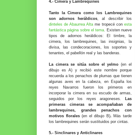
4.- Cimera y Lambrequines
Tanto la Cimera como los Lambrequines
son adornos heráldicos
, al describir los
dinteles de Abaurrea Alta
me tropecé con
esta
fantástica página sobre el tema
.
Existen nueve
tipos de adornos heráldicos: El timbre, la
cimera, los lambrequines, las insignias, la
divisa, las condecoraciones, los soportes y
tenantes, el pabellón real y las banderas.
La cimera se sitúa sobre el yelmo
(en el
dibujo es A) y recibió este nombre porque
recuerda a los penachos de plumas que tienen
algunas aves en la cabeza, en España los
reyes Navarros fueron los primeros en
incorporar la cimera en su escudo de armas,
seguidos por los reyes aragoneses.
Las
primeras cimeras se acompañaban de
lambrequines, grandes penachos con
motivos florales
(en el dibujo B)
.
Más tarde
los lambrequines serán sustituidos por cintas.
5.- Sinclinares y Anticlinares