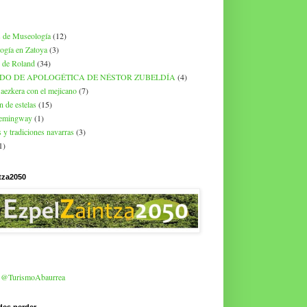
 de Museología
(12)
ogía en Zatoya
(3)
 de Roland
(34)
DO DE APOLOGÉTICA DE NÉSTOR ZUBELDÍA
(4)
aezkera con el mejicano
(7)
n de estelas
(15)
hemingway
(1)
 y tradiciones navarras
(3)
1)
tza2050
r @TurismoAbaurrea