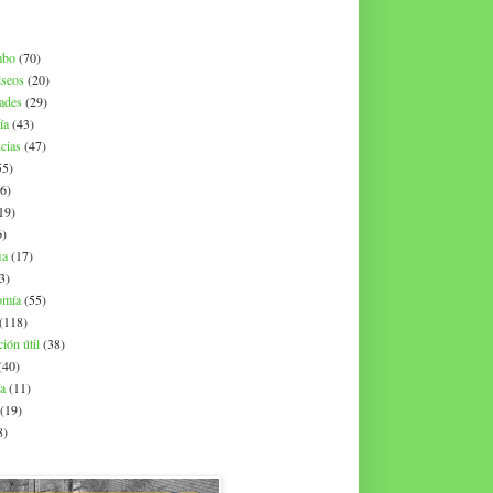
mbo
(70)
lseos
(20)
dades
(29)
ía
(43)
cias
(47)
55)
6)
19)
6)
ia
(17)
3)
omía
(55)
(118)
ión útil
(38)
(40)
ía
(11)
(19)
8)