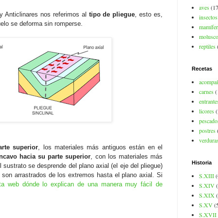
aves
(17
 Anticlinares nos referimos al
tipo de pliegue
, esto es,
insectos
suelo se deforma sin romperse.
mamífer
molusc
reptiles
Recetas
acompa
carnes
(
entrante
licores
(
pescado
postres
verdura
arte superior
, los materiales más antiguos están en el
óncavo hacia su parte superior
, con los materiales más
Historia
 sustrato se desprende del plano axial (el eje del pliegue)
s son arrastrados de los extremos hasta el plano axial. Si
S.XIII
(
ta web dónde lo explican de una manera muy fácil de
S.XIV
S.XIX
S.XV
(
S.XVII