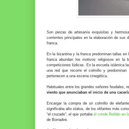
Son piezas de artesanía exquisitas y hermosa
corrientes principales en la elaboración de sus d
franca.
En la bizantina y la franca predominan tallas en
franca abundan los motivos religiosos en la
competiciones lúdicas. En la escuela islámica l
una red que recorre el colmillo y predomina
pertenecen a una escena cinegética.
Habituales entre los grandes señores feudales, r
viento que anunciaban el inicio de una cacería,
Encargar la compra de un colmillo de elefante
significaba alto status, de los olifantes más co
“el cruzado”, el que portaba
el conde Roldán en l
de Borradire.