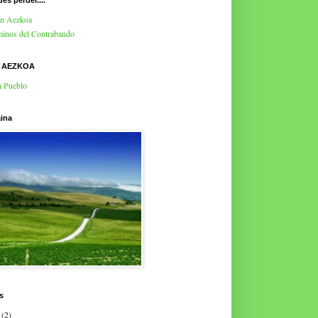
es perder....
en Aezkoa
inos del Contrabando
E AEZKOA
a Pueblo
ina
s
(2)