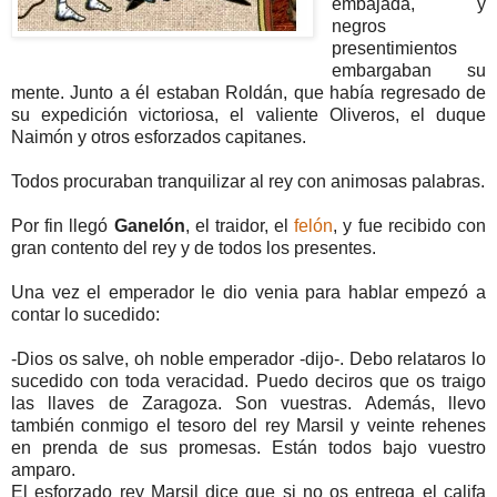
embajada, y
negros
presentimientos
embargaban su
mente. Junto a él estaban Roldán, que había regresado de
su expedición victoriosa, el valiente Oliveros, el duque
Naimón y otros esforzados capitanes.
Todos procuraban tranquilizar al rey con animosas palabras.
Por fin llegó
Ganelón
, el traidor, el
felón
, y fue recibido con
gran contento del rey y de todos los presentes.
Una vez el emperador le dio venia para hablar empezó a
contar lo sucedido:
-Dios os salve, oh noble emperador -dijo-. Debo relataros lo
sucedido con toda veracidad. Puedo deciros que os traigo
las llaves de Zaragoza. Son vuestras. Además, llevo
también conmigo el tesoro del rey Marsil y veinte rehenes
en prenda de sus promesas. Están todos bajo vuestro
amparo.
El esforzado rey Marsil dice que si no os entrega el califa