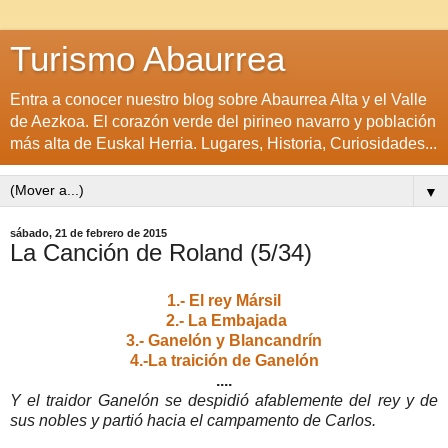
Turismo Abaurrea
Entra a conocer nuestro blog sobre Abaurrea Alta y el Valle
de Aezkoa. El corazón verde del pirineo navarro y población
más alta de Euskal Herria. Lugares, Historia, Curiosidades...
▼
sábado, 21 de febrero de 2015
La Canción de Roland (5/34)
1.- El rey Mársil
2.- La Embajada
3.- Ganelón y Blancandrín
4.-La traición de Ganelón
....
Y el traidor Ganelón se despidió afablemente del rey y de
sus nobles y partió hacia el campamento de Carlos.