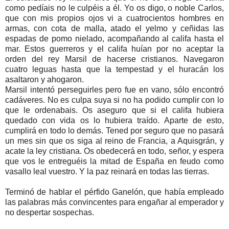
como pedíais no le culpéis a él. Yo os digo, o noble Carlos,
que con mis propios ojos vi a cuatrocientos hombres en
armas, con cota de malla, atado el yelmo y ceñidas las
espadas de pomo nielado, acompañando al califa hasta el
mar. Estos guerreros y el califa huían por no aceptar la
orden del rey Marsil de hacerse cristianos. Navegaron
cuatro leguas hasta que la tempestad y el huracán los
asaltaron y ahogaron.
Marsil intentó perseguirles pero fue en vano, sólo encontró
cadáveres. No es culpa suya si no ha podido cumplir con lo
que le ordenabais. Os aseguro que si el califa hubiera
quedado con vida os lo hubiera traído. Aparte de esto,
cumplirá en todo lo demás. Tened por seguro que no pasará
un mes sin que os siga al reino de Francia, a Aquisgrán, y
acate la ley cristiana. Os obedecerá en todo, señor, y espera
que vos le entreguéis la mitad de España en feudo como
vasallo leal vuestro. Y la paz reinará en todas las tierras.
Terminó de hablar el pérfido Ganelón, que había empleado
las palabras más convincentes para engañar al emperador y
no despertar sospechas.