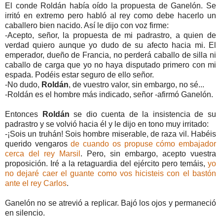
El conde Roldán había oído la propuesta de Ganelón. Se
irritó en extremo pero habló al rey como debe hacerlo un
caballero bien nacido. Así le dijo con voz firme:
-Acepto, señor, la propuesta de mi padrastro, a quien de
verdad quiero aunque yo dudo de su afecto hacia mi.
El
emperador, dueño de Francia, no perderá caballo de silla ni
caballo de carga que yo no haya disputado primero con mi
espada. Podéis estar seguro de ello señor.
-No dudo,
Roldán
, de vuestro valor, sin embargo, no sé...
-Roldán es el hombre más indicado, señor -afirmó Ganelón.
Entonces
Roldán
se dio cuenta de la insistencia de su
padrastro y se volvió hacia él y le dijo en tono muy irritado:
-¡Sois un truhán! Sois hombre miserable, de raza vil. Habéis
querido vengaros
de cuando os propuse cómo embajador
cerca del rey Marsil
. Pero, sin embargo, acepto vuestra
proposición. Iré a la retaguardia del ejército pero temáis,
yo
no dejaré caer el guante como vos hicisteis con el bastón
ante el rey Carlos
.
Ganelón no se atrevió a replicar. Bajó los ojos y permaneció
en silencio.